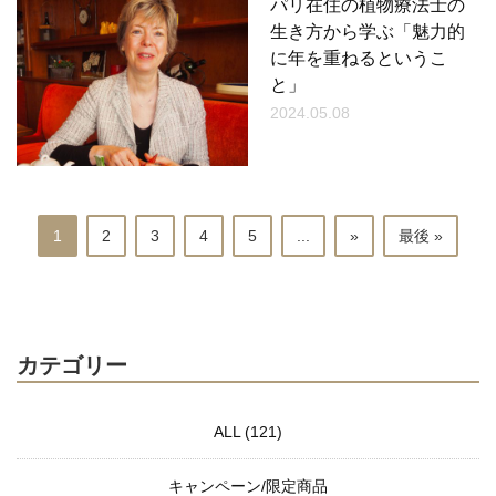
パリ在住の植物療法士の
生き方から学ぶ「魅力的
に年を重ねるというこ
と」
2024.05.08
1
2
3
4
5
...
»
最後 »
カテゴリー
ALL (121)
キャンペーン/限定商品