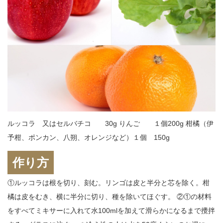
ルッコラ 又はセルバチコ 30g りんご １個200g 柑橘（伊
予柑、ポンカン、八朔、オレンジなど）１個 150g
作り方
①ルッコラは根を切り、刻む。リンゴは皮と半分と芯を除く。柑
橘は皮をむき、横に半分に切り、種を除いてほぐす。 ②①の材料
をすべてミキサーに入れて水100mlを加えて滑らかになるまで攪拌