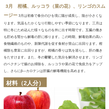
3月 柑橘、ルッコラ（菜の花）、リンゴのスム
ージー
3月は初春で春分のひを境に陽が成長し、陰が小さくな
ります。気温もたかくなり行動しやすい季節になります。三月は
特に冬にため込んだ様々なものを外に出す時期です。五臓の働き
も貯める腎から解毒の肝に移ります。この時期、解毒効果の高い
食物繊維のものや、新陳代謝を促す食材が里山に出回ります。柑
橘類も豊富に出回りますが、柑橘の香りは気を巡らし、肝の働き
をたすけます。また、冬の鬱鬱した気分を解消させます。リンゴ
のペクチンで腸のお掃除を、ルッコラや菜の花で免疫力をアップ
し、さらにβ―カロテンは肝臓の解毒機能を高めます。
材料（
2
人分）