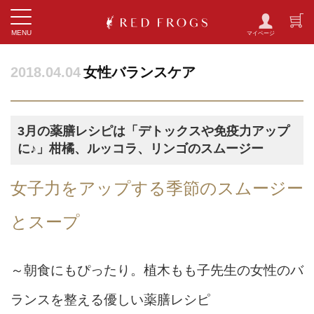
Toggle
MENU
navigation
2018.04.04
女性バランスケア
3月の薬膳レシピは「デトックスや免疫力アップ
に♪」柑橘、ルッコラ、リンゴのスムージー
女子力をアップする季節のスムージー
とスープ
～朝食にもぴったり。植木もも子先生の女性のバ
ランスを整える優しい薬膳レシピ