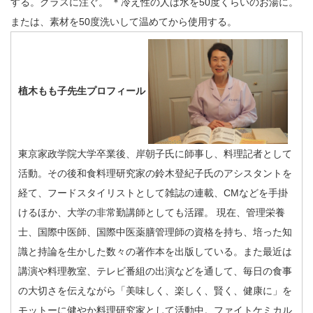
する。グラスに注ぐ。 ＊冷え性の人は水を50度くらいのお湯に。
または、素材を50度洗いして温めてから使用する。
植木もも子先生プロフィール
東京家政学院大学卒業後、岸朝子氏に師事し、料理記者として
活動。その後和食料理研究家の鈴木登紀子氏のアシスタントを
経て、フードスタイリストとして雑誌の連載、CMなどを手掛
けるほか、大学の非常勤講師としても活躍。 現在、管理栄養
士、国際中医師、国際中医薬膳管理師の資格を持ち、培った知
識と持論を生かした数々の著作本を出版している。また最近は
講演や料理教室、テレビ番組の出演などを通して、毎日の食事
の大切さを伝えながら「美味しく、楽しく、賢く、健康に」を
モットーに健やか料理研究家として活動中。ファイトケミカル