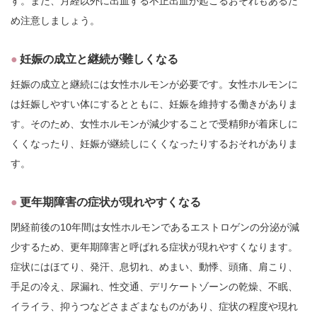
す。また、月経以外に出血する不正出血が起こるおそれもあるた
め注意しましょう。
●
妊娠の成立と継続が難しくなる
妊娠の成立と継続には女性ホルモンが必要です。女性ホルモンに
は妊娠しやすい体にするとともに、妊娠を維持する働きがありま
す。そのため、女性ホルモンが減少することで受精卵が着床しに
くくなったり、妊娠が継続しにくくなったりするおそれがありま
す。
●
更年期障害の症状が現れやすくなる
閉経前後の10年間は女性ホルモンであるエストロゲンの分泌が減
少するため、更年期障害と呼ばれる症状が現れやすくなります。
症状にはほてり、発汗、息切れ、めまい、動悸、頭痛、肩こり、
手足の冷え、尿漏れ、性交通、デリケートゾーンの乾燥、不眠、
イライラ、抑うつなどさまざまなものがあり、症状の程度や現れ