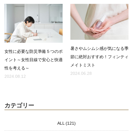
暑さやムシムシ感が気になる季
女性に必要な防災準備５つのポ
節に絶対おすすめ！フィンティ
イント～女性目線で安心と快適
メイトミスト
性を考える～
2024.06.28
2024.08.12
カテゴリー
ALL (121)