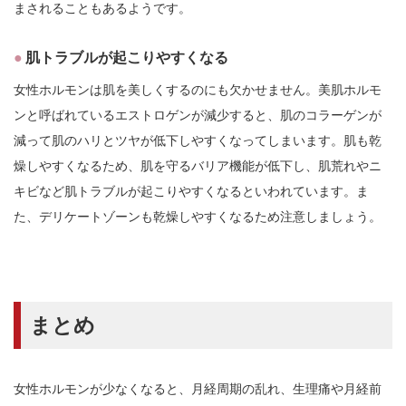
まされることもあるようです。
●
肌トラブルが起こりやすくなる
女性ホルモンは肌を美しくするのにも欠かせません。美肌ホルモ
ンと呼ばれているエストロゲンが減少すると、肌のコラーゲンが
減って肌のハリとツヤが低下しやすくなってしまいます。肌も乾
燥しやすくなるため、肌を守るバリア機能が低下し、肌荒れやニ
キビなど肌トラブルが起こりやすくなるといわれています。ま
た、デリケートゾーンも乾燥しやすくなるため注意しましょう。
まとめ
女性ホルモンが少なくなると、月経周期の乱れ、生理痛や月経前