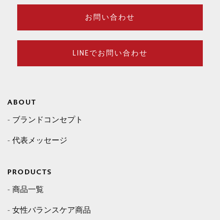
お問い合わせ
LINEでお問い合わせ
ABOUT
ブランドコンセプト
代表メッセージ
PRODUCTS
商品一覧
女性バランスケア商品