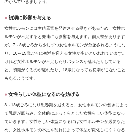
のかみていきましょう。
●
初潮に影響を与える
女性ホルモンには生殖器官を発達させる働きがあるため、女性ホ
ルモンが不足すると発達にも影響を与えます。個人差があります
が、7～8歳ごろから少しずつ女性ホルモンが分泌されるようにな
り、10～15歳ごろに初潮を迎える女性が多いといわれています。
けれど女性ホルモンが不足したりバランスが乱れたりしている
と、初潮がくるのが遅れたり、18歳になっても初潮がこないこと
もあるようです。
●
女性らしい体型になるのを妨げる
8～18歳ごろになり思春期を迎えると、女性ホルモンの働きによっ
て乳房が膨らみ、全体的にふっくらとした女性らしい体型になっ
ていきます。女性らしい体型になるには女性ホルモンが必要なた
め、女性ホルモンの不足や乱れによって体型が変化しにくくなる