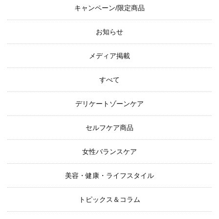
キャンペーン/限定商品
お知らせ
メディア掲載
すべて
デリケートゾーンケア
セルフケア商品
女性バランスケア
美容・健康・ライフスタイル
トピックス＆コラム