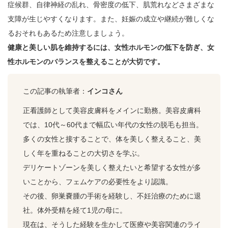
症候群、自律神経の乱れ、骨密度の低下、肌荒れなどさまざまな
支障が生じやすくなります。また、妊娠の成立や継続が難しくな
るおそれもあるため注意しましょう。
健康と美しい肌を維持するには、女性ホルモンの低下を防ぎ、女
性ホルモンのバランスを整えることが大切です。
この記事の執筆者：
インコさん
正看護師として美容皮膚科をメインに勤務。美容皮膚科
では、10代～60代まで幅広い年代の女性の脱毛も担当。
多くの女性と接することで、体を美しく整えること、美
しく年を重ねることの大切さを学ぶ。
デリケートゾーンを美しく整えたいと希望する女性が多
いことから、フェムケアの必要性をより認識。
その後、卵巣嚢腫の手術を経験し、不妊治療のために退
社。体外受精を経て1児の母に。
現在は、そうした経験を生かして医療や美容関連のライ