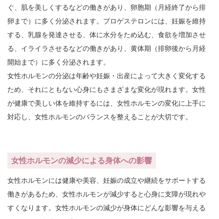
ぐ、肌を美しくするなどの働きがあり、卵胞期（月経終了から排
卵まで）に多く分泌されます。プロゲステロンには、妊娠を維持
する、乳腺を発達させる、体に水分をため込む、食欲を増加させ
る、イライラさせるなどの働きがあり、黄体期（排卵後から月経
開始まで）に多く分泌されます。
女性ホルモンの分泌は年齢や妊娠・出産によって大きく変化する
ため、それにともない心身にもさまざまな変化が現れます。女性
が健康で美しい体を維持するには、女性ホルモンの変化に上手に
対応し、女性ホルモンのバランスを整えることが大切です。
女性ホルモンの減少による身体への影響
女性ホルモンには健康や美容、妊娠の成立や継続をサポートする
働きがあるため、女性ホルモンが減少すると心身に支障が現れや
すくなります。女性ホルモンの減少が身体にどんな影響を与える