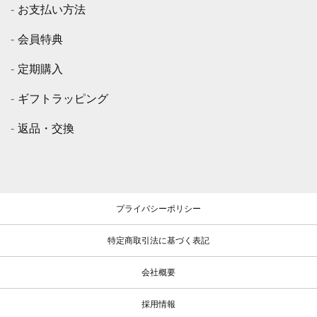
お支払い方法
会員特典
定期購入
ギフトラッピング
返品・交換
プライバシーポリシー
特定商取引法に基づく表記
会社概要
採用情報