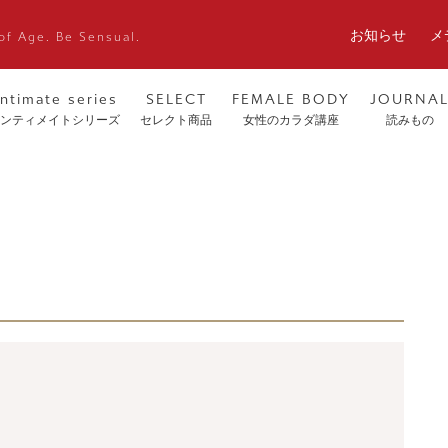
お知らせ
メ
of Age. Be Sensual.
intimate series
SELECT
FEMALE BODY
JOURNA
ンティメイトシリーズ
セレクト商品
女性のカラダ講座
読みもの